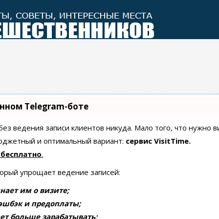
енном Telegram-боте
 без ведения записи клиентов никуда. Мало того, что нужно 
бюджетный и оптимальный вариант:
сервис VisitTime.
 бесплатно
.
торый упрощает ведение записей:
нает им о визите;
эшбэк и предоплаты;
ет больше зарабатывать;