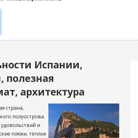
ности Испании,
, полезная
ат, архитектура
я страна,
ого полуострова.
 удовольствий и
кие пляжи, тёплое