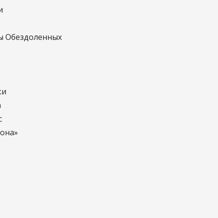
и
ы Обездоленных
ки
а
с
лона»