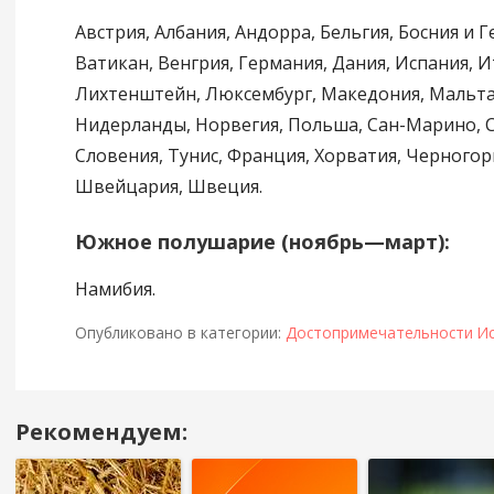
Австрия, Албания, Андорра, Бельгия, Босния и 
Ватикан, Венгрия, Германия, Дания, Испания, И
Лихтенштейн, Люксембург, Македония, Мальта
Нидерланды, Норвегия, Польша, Сан-Марино, С
Словения, Тунис, Франция, Хорватия, Черногори
Швейцария, Швеция.
Южное полушарие (ноябрь—март):
Намибия.
Опубликовано в категории:
Достопримечательности И
Рекомендуем:
Навигация
в
посте