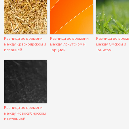
Разница во времени
Разница во времени
Разница во врем
между Красноярском и
между Иркутском и
между Омском и
Испанией
Турцией
Тунисом
Разница во времени
между Новосибирском
и Испанией