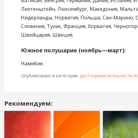
Ватикан, Венгрия, Германия, Дания, Испания, И
Лихтенштейн, Люксембург, Македония, Мальта
Нидерланды, Норвегия, Польша, Сан-Марино, С
Словения, Тунис, Франция, Хорватия, Черногори
Швейцария, Швеция.
Южное полушарие (ноябрь—март):
Намибия.
Опубликовано в категории:
Достопримечательности И
Рекомендуем:
Навигация
в
посте