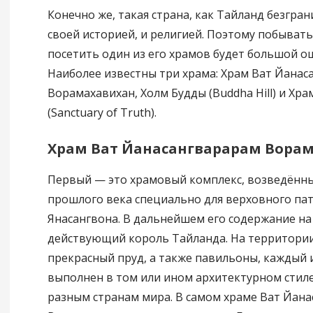
Конечно же, такая страна, как Тайланд безгран
своей историей, и религией. Поэтому побывать
посетить один из его храмов будет большой о
Наиболее известны три храма: Храм Ват Йанас
Ворамахавихан, Холм Будды (Buddha Hill) и Хр
(Sanctuary of Truth).
Храм Ват Йанасангварарам Вора
Первый — это храмовый комплекс, возведённы
прошлого века специально для верховного па
Янасангвона. В дальнейшем его содержание на 
действующий король Тайланда. На территории
прекрасный пруд, а также павильоны, каждый 
выполнен в том или ином архитектурном стил
разным странам мира. В самом храме Ват Йан