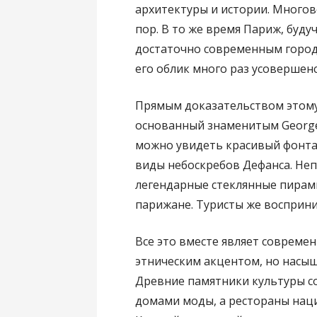
архитектуры и истории. Многов
пор. В то же время Париж, буду
достаточно современным городо
его облик много раз усовершен
Прямым доказательством этому 
основанный знаменитым George
можно увидеть красивый фонта
виды небоскребов Дефанса. Не
легендарные стеклянные пирами
парижане. Туристы же восприни
Все это вместе являет совреме
этническим акцентом, но нас
Древние памятники культуры с
домами моды, а рестораны наци