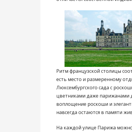
Ритм французской столицы соот
есть место и размеренному отд
Люксембургского сада с роско
цветниками даже парижанами д
воплощение роскоши и элегантн
навсегда остаются в памяти жи
На каждой улице Парижа можно