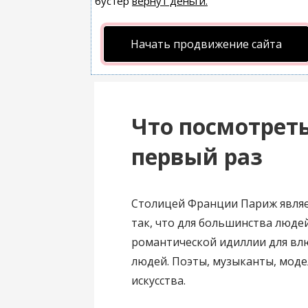
бустер
вернут деньги.
Начать продвижение сайта
Что посмотрет
первый раз
Столицей Франции Париж являет
так, что для большинства люде
романтической идиллии для вл
людей. Поэты, музыканты, мод
искусства.