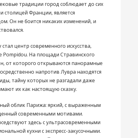
ековые традиции город соблюдает до сих
чи столицей Франции, является
м. Он не боится никаких изменений, и
ствовался.
стал центр современного искусства,
 Pompidou. На площади Стравинского
н, от которого открываются панорамные
посредственно напротив Лувра находятся
ды, тайну которых не разгадали даже
мают их как настоящую сказку.
нный облик Парижа: яркий, с выраженным
ыщенный современными мотивами.
оседствуют здесь с ультрасовременными
ональной кухни с экспресс-закусочными.