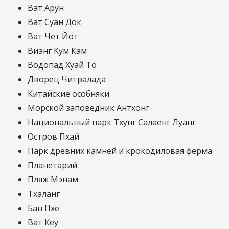
Ват Арун
Ват Суан Док
Ват Чет Йот
Вианг Кум Кам
Водопад Хуай То
Дворец Читралада
Китайские особняки
Морской заповедник Антхонг
Национальный парк Тхунг Салаенг Луанг
Остров Пхай
Парк древних камней и крокодиловая ферма
Планетарий
Пляж Мэнам
Тхаланг
Бан Пхе
Ват Кеу