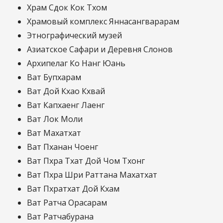
Храм Сдок Кок Тхом
Храмовый комплекс Яннасангварарам
Этнографический музей
Азиатское Сафари и Деревня Слонов
Архипелаг Ко Нанг Юань
Ват Бупхарам
Ват Дой Кхао Кхвай
Ват Капхаенг Лаенг
Ват Лок Моли
Ват Махатхат
Ват Пханан Чоенг
Ват Пхра Тхат Дой Чом Тхонг
Ват Пхра Шри Раттана Махатхат
Ват Пхратхат Дой Кхам
Ват Ратча Орасарам
Ват Ратчабурана