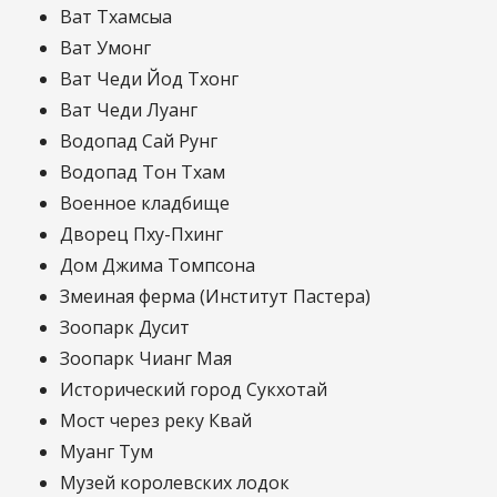
Ват Тхамсыа
Ват Умонг
Ват Чеди Йод Тхонг
Ват Чеди Луанг
Водопад Сай Рунг
Водопад Тон Тхам
Военное кладбище
Дворец Пху-Пхинг
Дом Джима Томпсона
Змеиная ферма (Институт Пастера)
Зоопарк Дусит
Зоопарк Чианг Мая
Исторический город Сукхотай
Мост через реку Квай
Муанг Тум
Музей королевских лодок