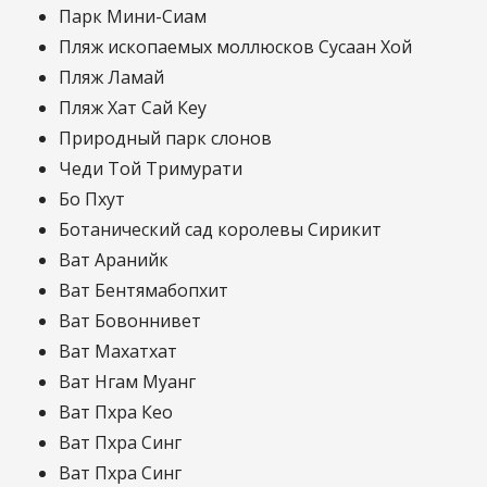
Парк Мини-Сиам
Пляж ископаемых моллюсков Сусаан Хой
Пляж Ламай
Пляж Хат Сай Кеу
Природный парк слонов
Чеди Той Тримурати
Бо Пхут
Ботанический сад королевы Сирикит
Ват Аранийк
Ват Бентямабопхит
Ват Бовоннивет
Ват Махатхат
Ват Нгам Муанг
Ват Пхра Кео
Ват Пхра Синг
Ват Пхра Синг