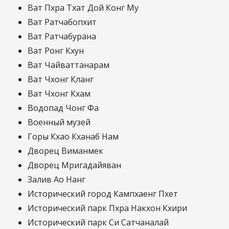
Ват Пхра Тхат Дой Конг Му
Ват Ратчабопхит
Ват Ратчабурана
Ват Ронг Кхун
Ват Чайваттанарам
Ват Чхонг Кланг
Ват Чхонг Кхам
Водопад Чонг Фа
Военный музей
Горы Кхао Кханаб Нам
Дворец Виманмек
Дворец Мригадайяван
Залив Ао Нанг
Исторический город Кампхаенг Пхет
Исторический парк Пхра Накхон Кхири
Исторический парк Си Сатчаналай