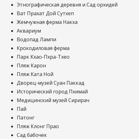
Этнографическая деревня и Сад орхидей
Ват Прахат Дой Сутхеп
Жемчужная ферма Накха
Аквариум
Водопад Лампи
Крокодиловая ферма
Парк Кхао-Пхра-Тхео
Пляж Карон
Пляж Ката Ной
Дворец-музей Суан Паккад
Исторический город Пхимай
Медицинский музей Сирирач
Пай
Патонг
Пляж Клонг Прао
Сад бабочек