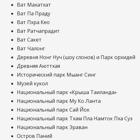
Ват Махатхат
Ват Па Праду
Ват Пхра Кео
Ват Ратчапрадит
Ват Сакет
Ват Чалонг
Деревня Нонг Нуч (шоу слонов) и Парк орхидей
Древняя Аюттхая
Исторический парк Мыанг Синг
Музей кукол
Национальный парк «Крыша Таиланда»
Национальный парк Му Ко Ланта
Национальный парк Сай Йок
Национальный парк Тхам Пла Намток Пха Суэ
Национальный парк Эраван
Остров Паний