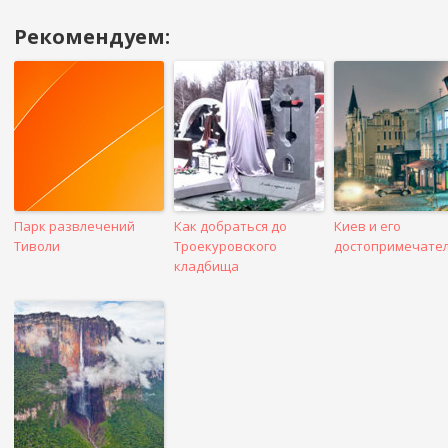
Рекомендуем:
Навигация
в
посте
Парк развлечений
Как добраться до
Киев и его
Тиволи
Троекуровского
достопримечате
кладбища