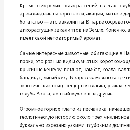
Кроме этих реликтовых растений, в лесах Голуб
древовидные папоротники, акации, мятное дер
богатство — это эвкалипты. В парке сосредото
дикорастущих эвкалиптов на Земле. Конечно, в
имеет свой неповторимый аромат.
Самые интересные животные, обитающие в Н
парке, это разные виды сумчатых: короткомор
крысиные кенгуру, вомбат, намбат, коала, валл
бандикут, лисий кузу. В зарослях можно встре
экзотических птиц: пещерная славка, рыжая ве
голубь Вонга, желтый мухолов, и другие.
Огромное горное плато из песчаника, начавше
геологическую историю около трех миллионов 
буквально изрезано узкими, глубокими долин