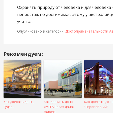
Охранять природу от человека и для человека 
непростая, но достижимая. Этому у австралий
учиться.
Опубликовано в категории:
Достопримечательности Ав
Рекомендуем:
Навигация
в
посте
Как доехать до ТЦ
Как доехать до ТК
Как доехать до Т
Гудзон
«МЕГА Белая дача»
“Европейский”
(адрес)