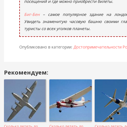
посещений и где можно приобрести билеты.
Биг-Бен
– самое популярное здание на лондон
Увидеть знаменитую часовую башню своими гл
туристы со всех уголков планеты.
Опубликовано в категории:
Достопримечательности Ро
Рекомендуем:
Навигация
в
посте
Сколько лететь до
Сколько лететь до
Сколько лететь д