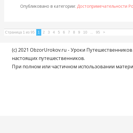
Опубликовано в категории:
Достопримечательности Ро
Страница 1 из 95
1
2
3
4
5
6
7
8
9
10
...
95
>
(c) 2021 ObzorUrokov.ru - Уроки Путешественнико
настоящих путешественников.
При полном или частичном использовании материа