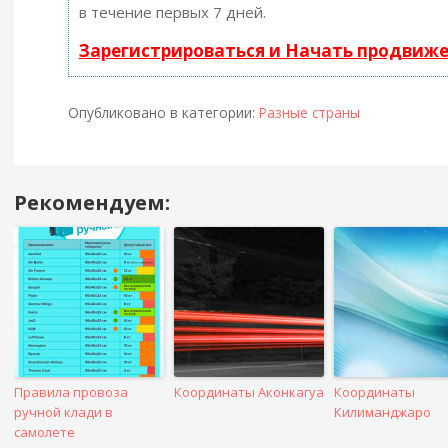
в течение первых 7 дней.
Зарегистрироваться и Начать продвиж
Опубликовано в категории:
Разные страны
Рекомендуем:
Навигация
в
посте
Правила провоза
Координаты Аконкагуа
Координаты
ручной клади в
Килиманджаро
самолете