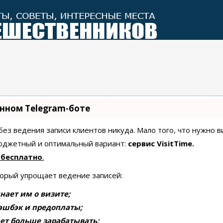
енном Telegram-боте
 без ведения записи клиентов никуда. Мало того, что нужно 
бюджетный и оптимальный вариант:
сервис VisitTime.
 бесплатно
.
торый упрощает ведение записей:
нает им о визите;
эшбэк и предоплаты;
ет больше зарабатывать;