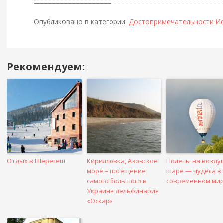
Опубликовано в категории:
Достопримечательности И
Рекомендуем:
Навигация
в
посте
Отдых в Шерегеш
Кирилловка, Азовское
Полёты на возд
море – посещение
шаре — чудеса в
самого большого в
современном ми
Украине дельфинария
«Оскар»