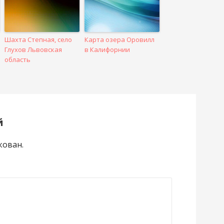
Шахта Степная, село
Карта озера Оровилл
Глухов Львовская
в Калифорнии
область
й
кован.