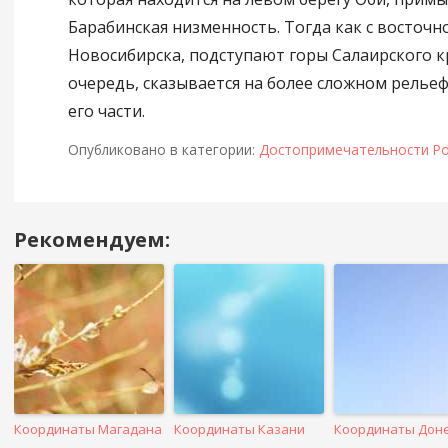
Барабинская низменность. Тогда как с восточн
Новосибирска, подступают горы Салаирского к
очередь, сказывается на более сложном рельеф
его части.
Опубликовано в категории:
Достопримечательности Ро
Рекомендуем:
Навигация
в
посте
Координаты Магадана
Координаты Казани
Координаты Дон