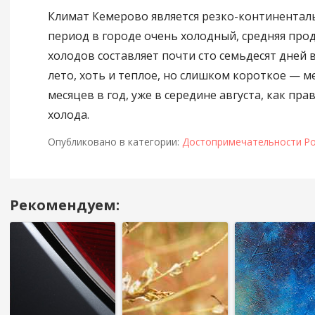
Климат Кемерово является резко-континентал
период в городе очень холодный, средняя пр
холодов составляет почти сто семьдесят дней в
лето, хоть и теплое, но слишком короткое — м
месяцев в год, уже в середине августа, как пра
холода.
Опубликовано в категории:
Достопримечательности Ро
Рекомендуем:
Навигация
в
посте