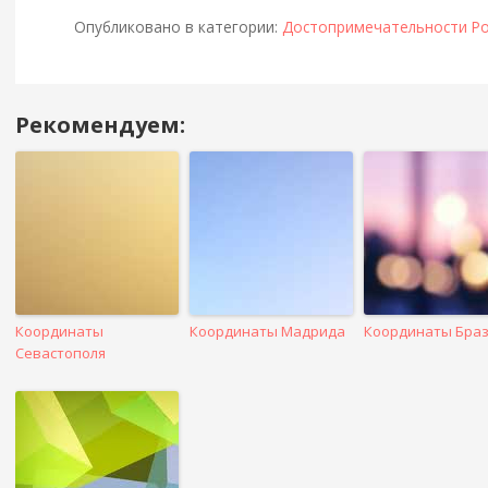
Опубликовано в категории:
Достопримечательности Ро
Рекомендуем:
Навигация
в
посте
Координаты
Координаты Мадрида
Координаты Бра
Севастополя