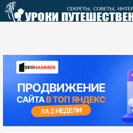
Перейти
к
контенту