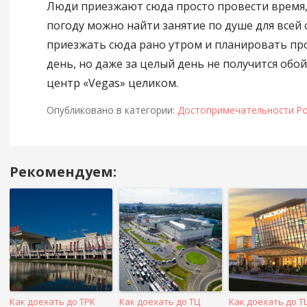
Люди приезжают сюда просто провести время,
погоду можно найти занятие по душе для всей 
приезжать сюда рано утром и планировать про
день, но даже за целый день не получится обо
центр «Vegas» целиком.
Опубликовано в категории:
Достопримечательности Ро
Рекомендуем:
Навигация
в
посте
Как доехать до ТРК
Как доехать до ТЦ
Как доехать до Т