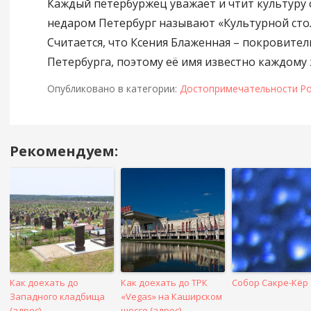
Каждый петербуржец уважает и чтит культуру 
недаром Петербург называют «Культурной сто
Считается, что Ксения Блаженная – покровите
Петербурга, поэтому её имя известно каждому
Опубликовано в категории:
Достопримечательности Ро
Рекомендуем:
Навигация
в
посте
Как доехать до
Как доехать до ТРК
Собор Сакре-Кёр
Западного кладбища
«Vegas» на Каширском
(адрес)
шоссе (адрес)