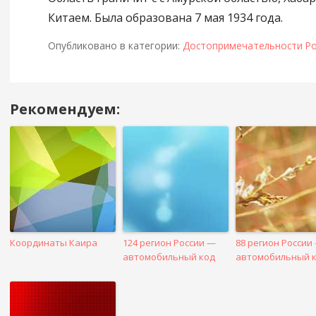
Китаем. Была образована 7 мая 1934 года.
Опубликовано в категории:
Достопримечательности Ро
Рекомендуем:
Навигация
в
посте
Координаты Каира
124 регион России —
88 регион России
автомобильный код
автомобильный 