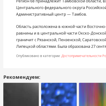
Регион 68 принадлежит Тамбовской области, в
Центрального федерального округа Российско
Административный центр — Тамбов.
Область расположена в южной части Восточно
равнины и в центральной части Окско-Донско
граничит с Рязанской, Пензенской, Саратовско
Липецкой областями. Была образована 27 сентя
Опубликовано в категории:
Достопримечательности Ро
Рекомендуем:
Навигация
в
посте