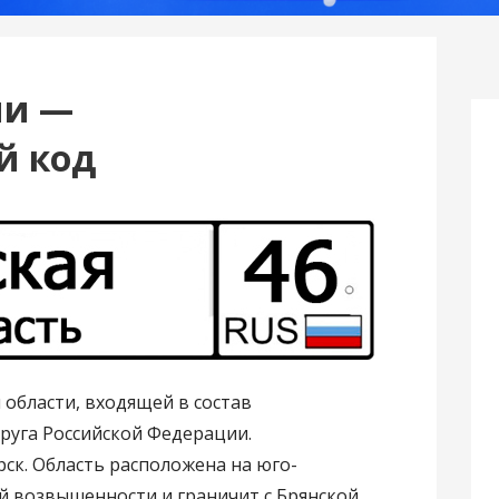
ии —
й код
 области, входящей в состав
руга Российской Федерации.
ск. Область расположена на юго-
й возвышенности и граничит с Брянской,