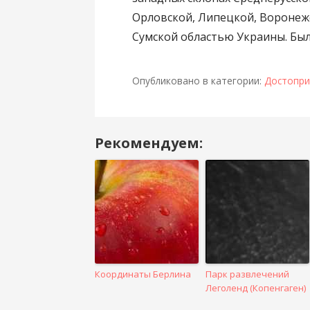
Орловской, Липецкой, Воронежс
Сумской областью Украины. Был
Опубликовано в категории:
Достопри
Рекомендуем:
Навигация
в
посте
Координаты Берлина
Парк развлечений
Леголенд (Копенгаген)