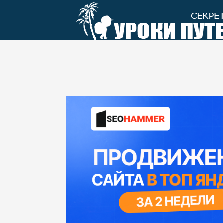
Перейти
к
контенту