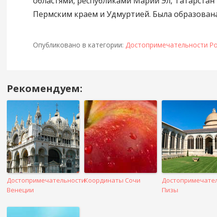
областями, республиками Марий Эл, Татарстан 
Пермским краем и Удмуртией. Была образована 
Опубликовано в категории:
Достопримечательности Ро
Рекомендуем:
Навигация
в
посте
Достопримечательности
Координаты Сочи
Достопримечате
Венеции
Пизы