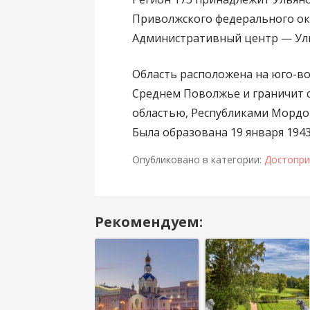
Приволжского федерального ок
Административный центр — Ул
Область расположена на юго-во
Среднем Поволжье и граничит с
областью, Республиками Мордов
Была образована 19 января 1943
Опубликовано в категории:
Достопри
Рекомендуем:
Навигация
в
посте