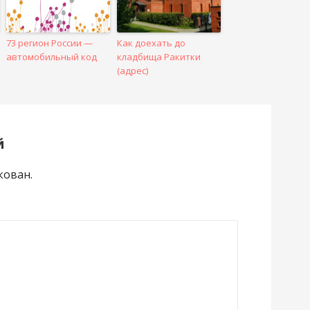
73 регион России —
Как доехать до
автомобильный код
кладбища Ракитки
(адрес)
й
кован.