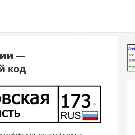
Алл
сии —
все
дил
й код
mos
вской области, входящей в состав