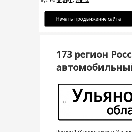
бустер
вернут деньги.
Начать продвижение сайта
173 регион Рос
автомобильны
Регион 173 принадлежит Ульяно