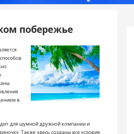
ком побережье
вляется
 способов
жно
о
даны
овления
щением в
дит для шумной дружной компании и
иночку. Также здесь созданы все условия,