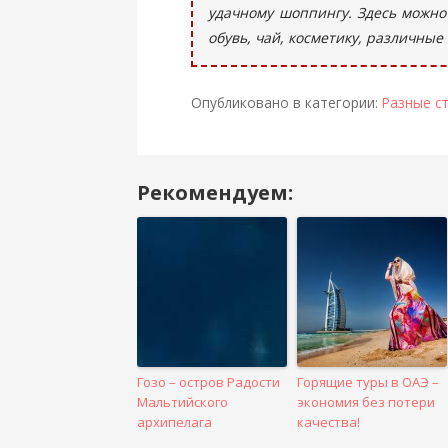
удачному шоппингу. Здесь можно 
обувь, чай, косметику, различные
Опубликовано в категории:
Разные с
Рекомендуем:
Навигация
в
посте
Гозо – остров Радости
Горящие туры в ОАЭ –
Мальтийского
экономия без потери
архипелага
качества!