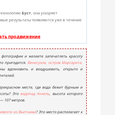
технологию
Буст
, она ускоряет
ервые результаты появляются уже в течение
чать продвижение
 фотографии и желаете запечатлеть красоту
то пригодится.
Венесуэла, остров Маргарита,
ны вдохновить и воодушевить, открыто и
тителей.
прекрасном месте, где вода бежит бурным и
ысоты? Это
водопад Анхель
, высота которого
 — 107 метров.
ивезти из Вьетнама
? Это место располагает к