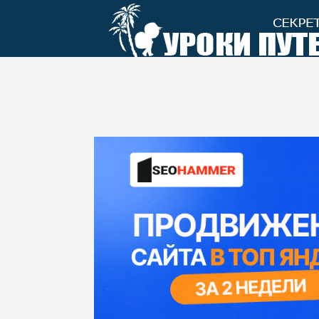
Перейти
к
контенту