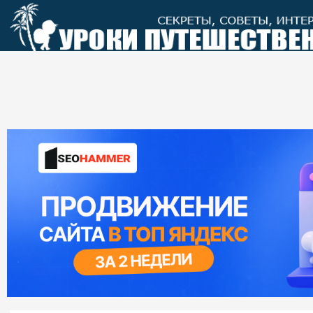
Перейти
к
контенту