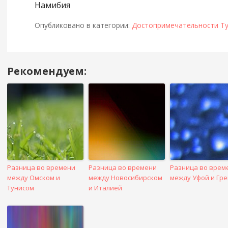
Намибия
Опубликовано в категории:
Достопримечательности Ту
Рекомендуем:
Навигация
в
посте
Разница во времени
Разница во времени
Разница во врем
между Омском и
между Новосибирском
между Уфой и Гр
Тунисом
и Италией