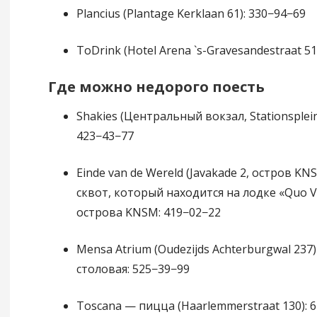
Plancius (Plantage Kerklaan 61): 330−94−69
ToDrink (Hotel Arena `s-Gravesandestraat 51
Где можно недорого поесть
Shakies (Центральный вокзал, Stationsplein
423−43−77
Einde van de Wereld (Javakade 2, остров K
сквот, который находится на лодке «Quo V
острова KNSM: 419−02−22
Mensa Atrium (Oudezijds Achterburgwal 237
столовая: 525−39−99
Tosсana — пицца (Haarlemmerstraat 130): 