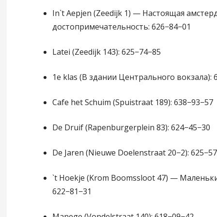
In`t Aepjen (Zeedijk 1) — Настоящая амстер
достопримечательность: 626−84−01
Latei (Zeedijk 143): 625−74−85
1e klas (В здании Центрального вокзала): 
Сafe het Schuim (Spuistraat 189): 638−93−57
De Druif (Rapenburgerplein 83): 624−45−30
De Jaren (Nieuwe Doelenstraat 20−2): 625−5
`t Hoekje (Krom Boomssloot 47) — Маленьк
622−81−31
Manege (Vondelstraat 140): 618−09−42