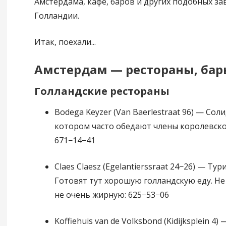
Амстердама, кафе, баров и других подобных з
Голландии.
Итак, поехали...
Амстердам — рестораны, бар
Голландские рестораны
Bodega Keyzer (Van Baerlestraat 96) — Сол
котором часто обедают члены королевско
671−14−41
Claes Claesz (Egelantierssraat 24−26) — Ту
Готовят тут хорошую голландскую еду. Не
не очень жирную: 625−53−06
Koffiehuis van de Volksbond (Kidijksplein 4