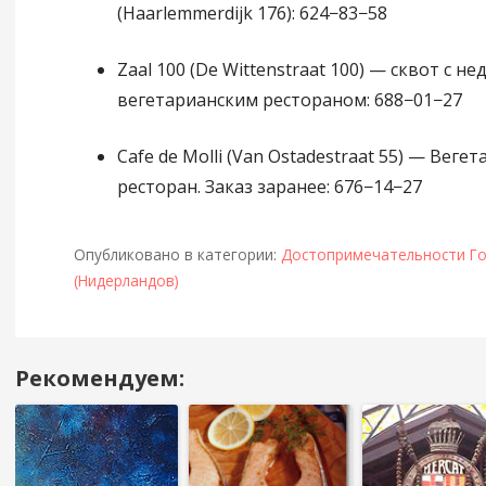
(Haarlemmerdijk 176): 624−83−58
Zaal 100 (De Wittenstraat 100) — сквот с н
вегетарианским рестораном: 688−01−27
Cafe de Molli (Van Ostadestraat 55) — Веге
ресторан. Заказ заранее: 676−14−27
Опубликовано в категории:
Достопримечательности Го
(Нидерландов)
Рекомендуем:
Навигация
в
посте