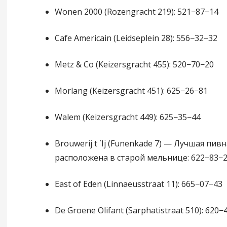
Wonen 2000 (Rozengracht 219): 521−87−14
Cafe Americain (Leidseplein 28): 556−32−32
Metz & Co (Keizersgracht 455): 520−70−20
Morlang (Keizersgracht 451): 625−26−81
Walem (Keizersgracht 449): 625−35−44
Brouwerij t `Ij (Funenkade 7) — Лучшая пив
расположена в старой мельнице: 622−83−
East of Eden (Linnaeusstraat 11): 665−07−43
De Groene Olifant (Sarphatistraat 510): 620−