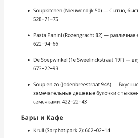
Soupkitchen (Nieuwendijk 50) — Сытно, быст
528−71−75
Pasta Panini (Rozengracht 82) — различная
622−94−66
De Soepwinkel (1e Sweelinckstraat 19F) — вк
673−22−93
Soup en zo (Jodenbreestraat 94А) — Вкусны
замечательные дешевые булочки с тыкв
семечками: 422−22−43
Бары и Кафе
Krull (Sarphatipark 2): 662−02−14