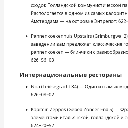
сходок Голландской коммунистической па
Распологается в одном из самых калорит
Амстердама — на островке Энтрепот: 622
Pannenkoekenhuis Upstairs (Grimburgwal 2
заведении вам предложат классические г
pannenkoeken — блинчики с разнообразно
626−56−03
Интернациональные рестораны
Noa (Leidsegracht 84) — Один из самых мо
626−08−02
Kapitein Zeppos (Gebed Zonder End 5) — Фр
элементами итальянской, голландской и 
624−20−57