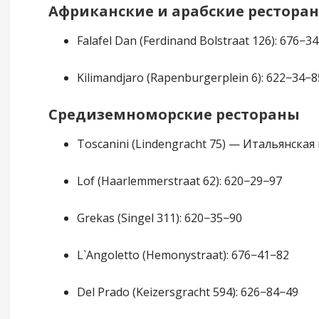
Африканские и арабские рестора
Falafel Dan (Ferdinand Bolstraat 126): 676−3
Kilimandjaro (Rapenburgerplein 6): 622−34−8
Средиземноморские рестораны
Toscanini (Lindengracht 75) — Итальянская 
Lof (Haarlemmerstraat 62): 620−29−97
Grekas (Singel 311): 620−35−90
L`Angoletto (Hemonystraat): 676−41−82
Del Prado (Keizersgracht 594): 626−84−49