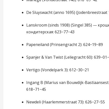
De Sluyswacht (anno 1695) (Jodenbreestraat 
Lanskroom (sinds 1908) (Singel 385) — кро
кондитерская: 623−77−43
Papeneiland (Prinsengracht 2): 624−19−89
Spanjer & Van Twist (Leliegracht 60): 639−01
Vertigo (Vondelpark 3): 612−30−21
Ingang B (Marius van Bouwdijk-Bastiaansestr
618−71−45
Newdeli (Haarlemmerstraat 73): 626−27−55