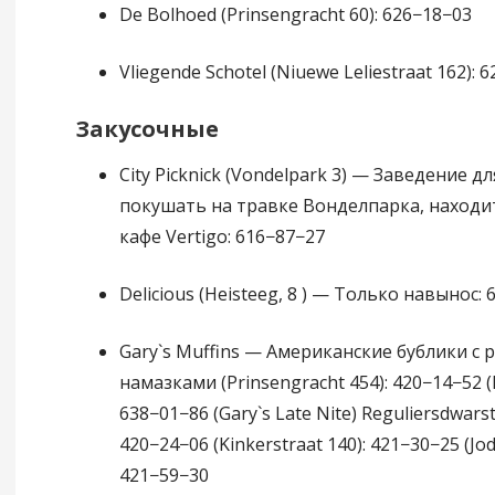
De Bolhoed (Prinsengracht 60): 626−18−03
Vliegende Schotel (Niuewe Leliestraat 162): 
Закусочные
City Picknick (Vondelpark 3) — Заведение дл
покушать на травке Вонделпарка, находи
кафе Vertigo: 616−87−27
Delicious (Heisteeg, 8 ) — Только навынос:
Gary`s Muffins — Американские бублики с
намазками (Prinsengracht 454): 420−14−52 (M
638−01−86 (Gary`s Late Nite) Reguliersdwarst
420−24−06 (Kinkerstraat 140): 421−30−25 (Jod
421−59−30