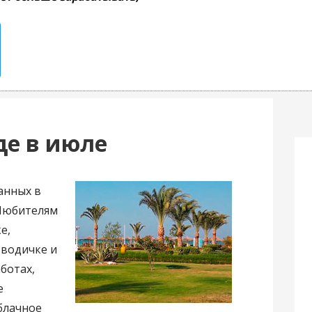
де в июле
анных в
 Любителям
е,
 водичке и
ботах,
е
блачное