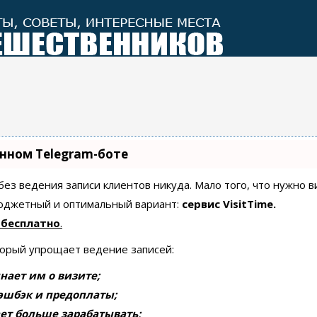
енном Telegram-боте
 без ведения записи клиентов никуда. Мало того, что нужно 
бюджетный и оптимальный вариант:
сервис VisitTime.
 бесплатно
.
торый упрощает ведение записей:
нает им о визите;
эшбэк и предоплаты;
ет больше зарабатывать;