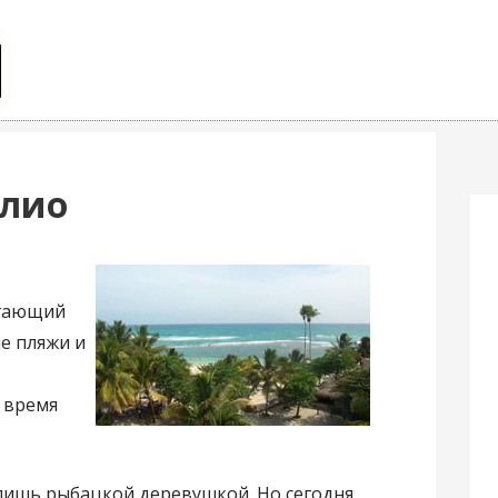
олио
агающий
е пляжи и
 время
 лишь рыбацкой деревушкой. Но сегодня