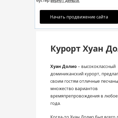
бустер
вернут деньги.
Начать продвижение сайта
Курорт Хуан Д
Хуан Долио
– высококлассный
доминиканский курорт, предл
своим гостям отличные песчаны
множество вариантов
времяпрепровождения в любое
года.
Когда-то Хуан Долио был всего