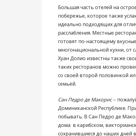
Большая часть отелей на остро
побережье, которое также усла
идеально подходящих для отли
расслабления. Местные ресторан
готовят по-настоящему вкусны
многонациональной кухни, от 
Хуан Долио известны также св
таких ресторанов можно прове
со своей второй половинкой ил
семьёй.
Сан Педро де Макорис
– пожалуй
Доминиканской Республике. Прие
побывать. В Сан Педро де Мак
дома в карибском, викторианск
сохранившиеся до наших дней в