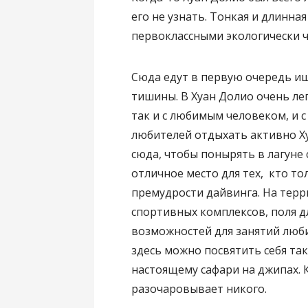
его не узнать. Тонкая и длинна
первоклассными экологически 
Сюда едут в первую очередь и
тишины. В Хуан Долио очень лег
так и с любимым человеком, и 
любителей отдыхать активно Ху
сюда, чтобы понырять в лагуне
отличное место для тех, кто то
премудрости дайвинга. На терр
спортивных комплексов, поля д
возможностей для занятий люб
здесь можно посвятить себя та
настоящему сафари на джипах. 
разочаровывает никого.