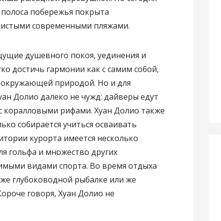
я полоса побережья покрыта
чистыми современными пляжами.
щущие душевного покоя, уединения и
ко достичь гармонии как с самим собой,
с окружающей природой. Но и для
ан Долио далеко не чужд: дайверы едут
 с коралловыми рифами. Хуан Долио также
лько собирается учиться осваивать
итории курорта имеется несколько
ля гольфа и множество других
имыми видами спорта. Во время отдыха
кже глубоководной рыбалке или же
Короче говоря, Хуан Долио не