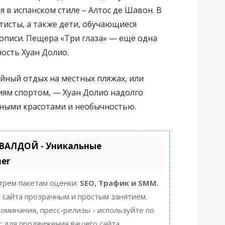
 в испанском стиле – Алтос де Шавон. В
исты, а также дети, обучающиеся
описи. Пещера «Три глаза» — ещё одна
ость Хуан Долио.
йный отдых на местных пляжах, или
иям спортом, — Хуан Долио надолго
ными красотами и необычностью.
УВАЛДОЙ - Уникальные
er
 трем пакетам оценки:
SEO, Трафик и SMM.
сайта прозрачным и простым занятием.
упоминания, пресс-релизы - используйте по
 для продвижения вашего сайта.