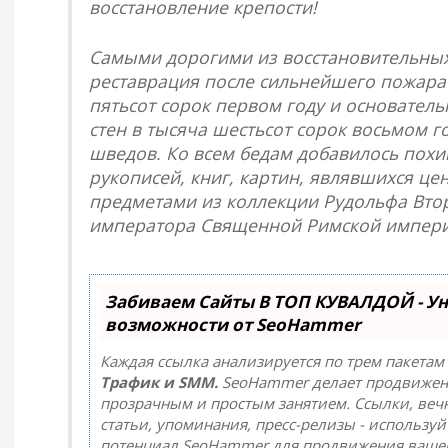
восстановление крепости!
Самыми дорогими из восстановительных 
реставрация после сильнейшего пожара
пятьсот сорок первом году и основател
стен в тысяча шестьсот сорок восьмом го
шведов. Ко всем бедам добавилось пох
рукописей, книг, картин, являвшихся ц
предметами из коллекции Рудольфа Вто
императора Священной Римской импери
Забиваем Сайты В ТОП КУВАЛДОЙ - У
возможности от SeoHammer
Каждая ссылка анализируется по трем пакетам
Трафик и SMM.
SeoHammer делает продвижен
прозрачным и простым занятием. Ссылки, веч
статьи, упоминания, пресс-релизы - использу
потенциал SeoHammer для продвижения вашег