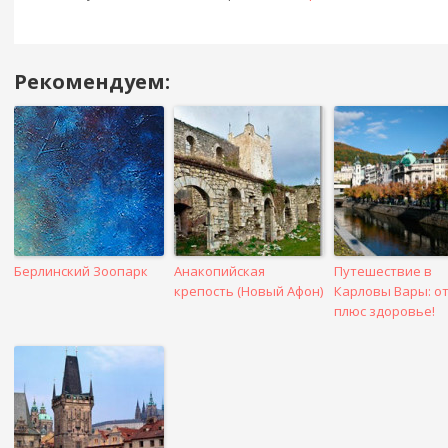
Рекомендуем:
Навигация
в
посте
Берлинский Зоопарк
Анакопийская
Путешествие в
крепость (Новый Афон)
Карловы Вары: о
плюс здоровье!