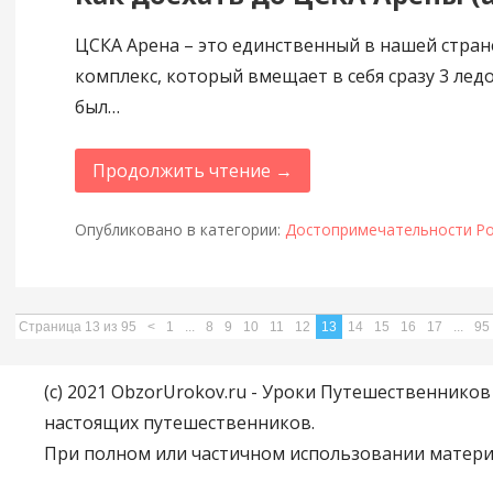
ЦСКА Арена – это единственный в нашей стра
комплекс, который вмещает в себя сразу 3 лед
был…
Продолжить чтение →
Опубликовано в категории:
Достопримечательности Ро
Страница 13 из 95
<
1
...
8
9
10
11
12
13
14
15
16
17
...
95
(c) 2021 ObzorUrokov.ru - Уроки Путешественнико
настоящих путешественников.
При полном или частичном использовании материа