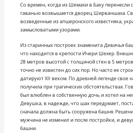
Со времен, когда из Шемахи в Баку перенесли 
гаванью возвышается дворец Ширваншаха. Св
возведенные из апшеронского известняка, ук
замысловатыми узорами.
Из старинных построек знаменита Девичья баш
что находится в крепости Ичери Шехер. Внешн
28 метров высотой с толщиной стен в 5 метров
точно не известен до сих пор. Но часто ее стр
датируют XII веком. По древней легенде свое 
получила при трагических обстоятельствах. Го
был влюблен в собственную дочь и хотел на не
Девушка, в надежде, что шах передумает, пост
сначала должна быть сооружена башня. Решени
мужчина не изменил и после постройки, и деву
башни.