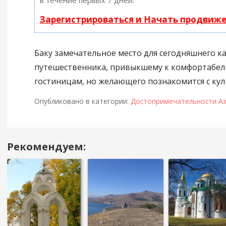
в течение первых 7 дней.
Зарегистрироваться и Начать продвиж
Баку замечательное место для сегодняшнего к
путешественника, привыкшему к комфортабе
гостиницам, но желающего познакомится с кул
Опубликовано в категории:
Достопримечательности А
Рекомендуем:
Навигация
в
посте