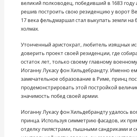
великий полководец, победивший в 1683 году 
решив построить свою резиденцию у ворот Вен
17 века фельдмаршал стал выкупать земли на
холмах.
Утонченный аристократ, любитель изящных иск
доверить проект своей резиденции, где собир
остаток лет, только своему главному военном
Иоганну Лукасу фон Хильдебрандту. Именно е
замечательное образование в Риме, принц пос
продемонстрировать этой постройкой величие
значимость побед своей армии.
Иоганну Лукасу фон Хильдебрандту удалось во
принца. Используя симметрию фасадов, их пря
отделку пилястрами, пышными сандриками и с