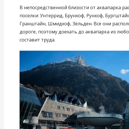
В непосредственной близости от аквапарка р
поселки: Унтеррид, Брунхоф, Рунхоф, Бургштай
Гранштайн, Шмидхоф, Зёльден. Все они распо
дороге, поэтому доехать до аквапарка из любо
составит труда.