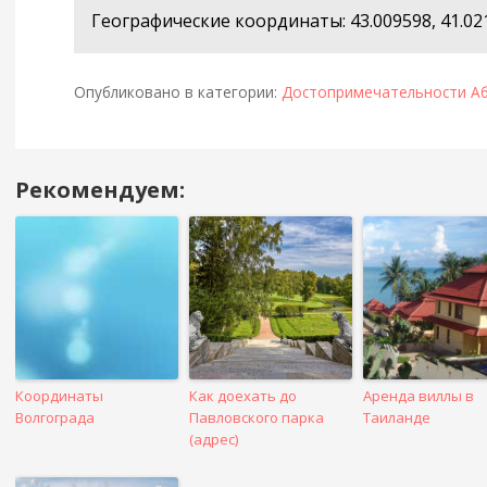
Географические координаты: 43.009598, 41.02
Опубликовано в категории:
Достопримечательности А
Рекомендуем:
Навигация
в
посте
Координаты
Как доехать до
Аренда виллы в
Волгограда
Павловского парка
Таиланде
(адрес)