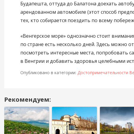
Будапешта, оттуда до Балатона доехать автобус
арендованном автомобиле (этот способ предп
тех, кто собирается поездить по всему побереж
«Венгерское море» однозначно стоит внимания,
по стране есть несколько дней. Здесь можно от
посмотреть интересные места, попробовать с
в Венгрии и добавить здоровья целебными ис
Опубликовано в категории:
Достопримечательности В
Рекомендуем:
Навигация
в
посте