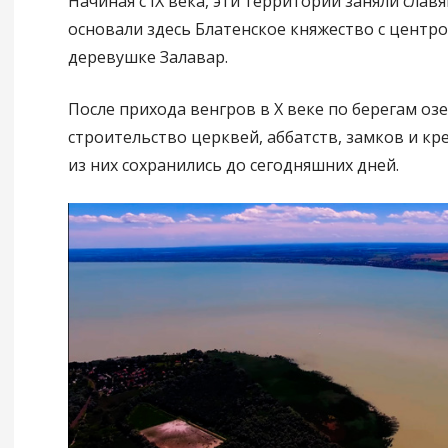
Начиная с IX века, эти территории заняли слав
основали здесь Блатенское княжество с центр
деревушке Залавар.
После прихода венгров в X веке по берегам оз
строительство церквей, аббатств, замков и кр
из них сохранились до сегодняшних дней.