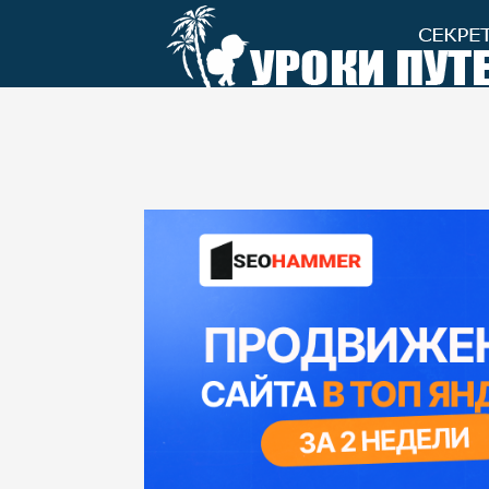
Перейти
к
контенту