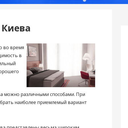
 Киева
о во время
димость в
вильный
хорошего
ра можно различными способами. При
обрать наиболее приемлемый вариант
иева представлены весьма широким