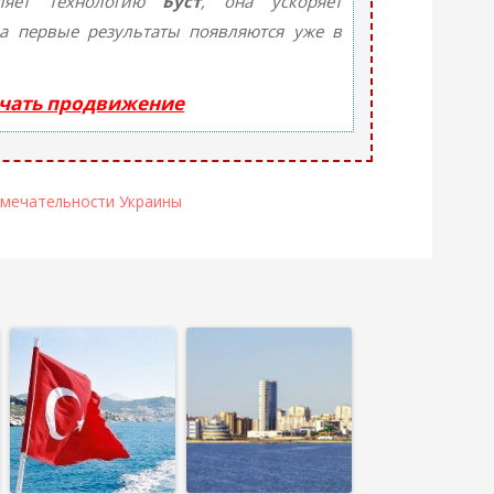
ляет технологию
Буст
, она ускоряет
 а первые результаты появляются уже в
ачать продвижение
мечательности Украины