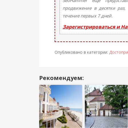
SeoHammer еще предостав
продвижение в десятки раз,
течение первых 7 дней.
Зарегистрироваться и Н
Опубликовано в категории:
Достопри
Рекомендуем:
Навигация
в
посте