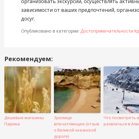
организовать экскурсии, осуществлять активн
зависимости от ваших предпочтений, организ
досуг.
Опубликовано в категории:
Достопримечательности К
Рекомендуем:
Навигация
в
посте
Дешевые магазины
Зрелище
Что посмотреть и
Парижа
впечатляющее (отзыв
развлечься в Ал
о Великой океанской
дороге)