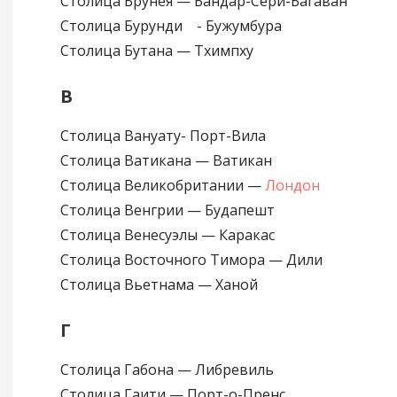
Столица Брунея — Бандар-Сери-Багаван
Столица Бурунди - Бужумбура
Столица Бутана — Тхимпху
В
Столица Вануату- Порт-Вила
Столица Ватикана — Ватикан
Столица Великобритании —
Лондон
Столица Венгрии — Будапешт
Столица Венесуэлы — Каракас
Столица Восточного Тимора — Дили
Столица Вьетнама — Ханой
Г
Столица Габона — Либревиль
Столица Гаити — Порт-о-Пренс