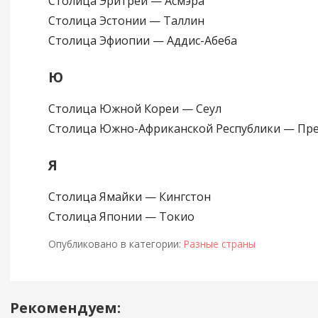
Столица Эритреи — Асмэра
Столица Эстонии — Таллин
Столица Эфиопии — Аддис-Абеба
Ю
Столица Южной Кореи — Сеул
Столица Южно-Африканской Республики — Пр
Я
Столица Ямайки — Кингстон
Столица Японии — Токио
Опубликовано в категории:
Разные страны
Рекомендуем:
Навигация