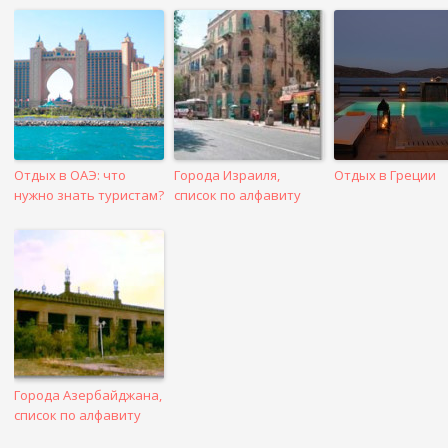
в
посте
Отдых в ОАЭ: что
Города Израиля,
Отдых в Греции
нужно знать туристам?
список по алфавиту
Города Азербайджана,
список по алфавиту