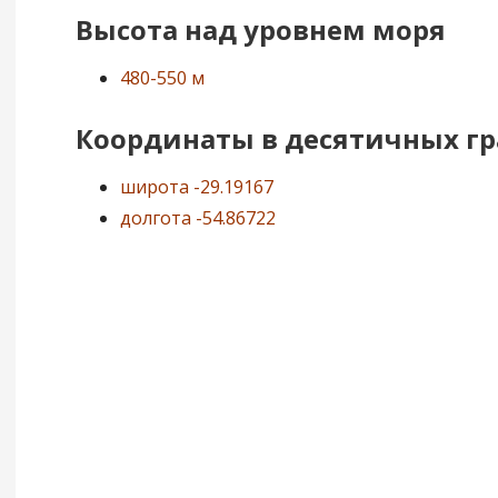
Высота над уровнем моря
480-550 м
Координаты в десятичных гр
широта -29.19167
долгота -54.86722