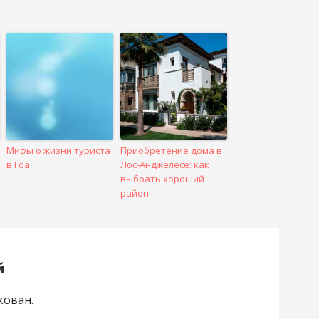
Мифы о жизни туриста
Приобретение дома в
в Гоа
Лос-Анджелесе: как
выбрать хороший
район
й
кован.