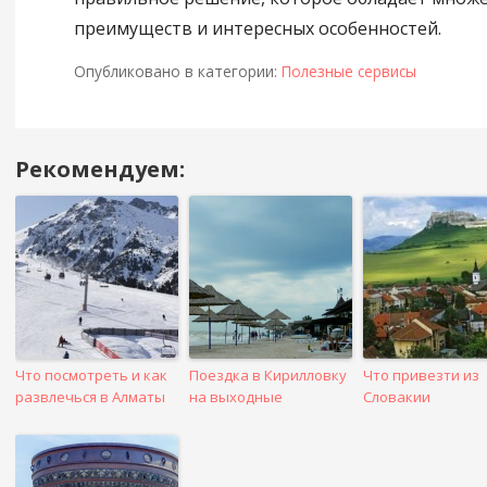
преимуществ и интересных особенностей.
Опубликовано в категории:
Полезные сервисы
Рекомендуем:
Навигация
в
посте
Что посмотреть и как
Поездка в Кирилловку
Что привезти из
развлечься в Алматы
на выходные
Словакии