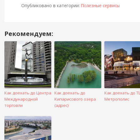
Опубликовано в категории:
Полезные сервисы
Рекомендуем:
Навигация
в
посте
Как доехать до Центра
Как доехать до
Как доехать до Т
Международной
Кипарисового озера
Метрополис
торговли
(адрес)