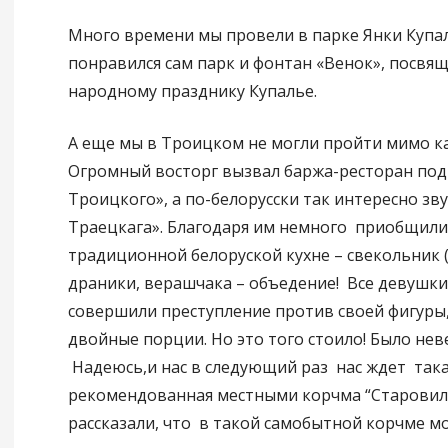
Много времени мы провели в парке Янки Купа
понравился сам парк и фонтан «Венок», посвя
народному празднику Купалье.
А еще мы в Троицком не могли пройти мимо к
Огромный восторг вызвал баржа-ресторан под
Троицкого», а по-белорусски так интересно зв
Траецкага». Благодаря им немного приобщили
традиционной белоруской кухне – свекольник (
драники, верашчака – объедение! Все девушк
совершили преступление против своей фигуры,
двойные порции. Но это того стоило! Было нев
Надеюсь,и нас в следующий раз нас ждет так
рекомендованная местными корчма “Старовил
рассказали, что в такой самобытной корчме м