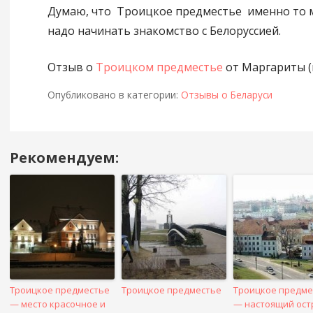
Думаю, что Троицкое предместье именно то м
надо начинать знакомство с Белоруссией.
Отзыв о
Троицком предместье
от Маргариты (г
Опубликовано в категории:
Отзывы о Беларуси
Рекомендуем:
Навигация
в
посте
Троицкое предместье
Троицкое предместье
Троицкое предме
— место красочное и
— настоящий ост