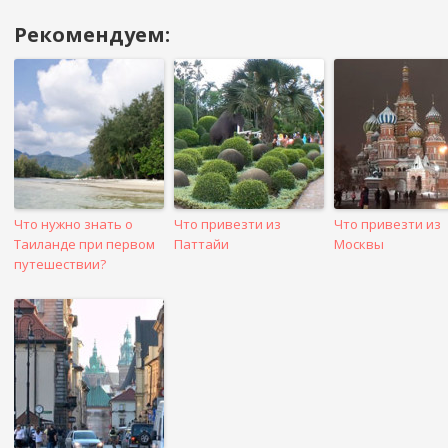
Рекомендуем:
Навигация
в
посте
Что нужно знать о
Что привезти из
Что привезти из
Таиланде при первом
Паттайи
Москвы
путешествии?