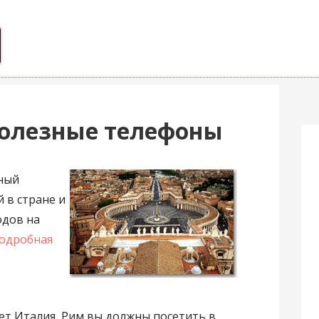
Полезные телефоны
ный
 в стране и
одов на
подробная
ует Италия, Рим вы должны посетить в