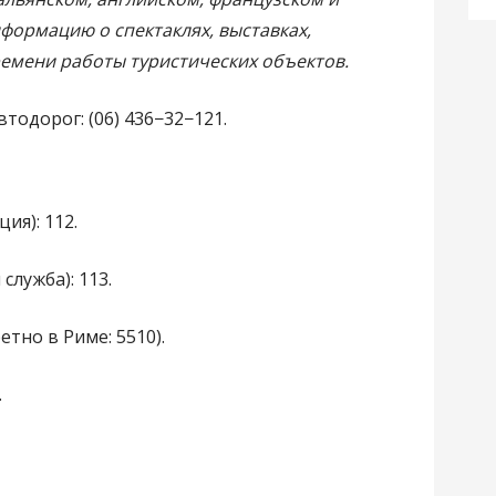
формацию о спектаклях, выставках,
ремени работы туристических объектов.
одорог: (06) 436−32−121.
ия): 112.
служба): 113.
тно в Риме: 5510).
.