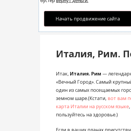
бустер
вернут деньги.
Начать продвижение сайта
Италия, Рим. 
Итак,
Италия. Рим
— легендар
«Вечный Город». Самый крупный
один из самых посещаемых гор
земном шаре.(Кстати,
вот вам 
карта Италии на русском языке
,
пользуйтесь на здоровье.)
Если в ваших планах присутств