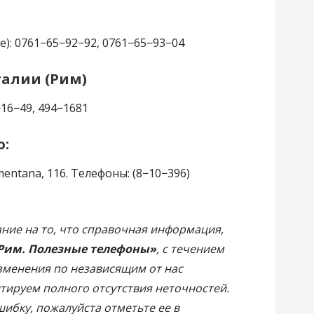
ge): 0761−65−92−92, 0761−65−93−04
талии (Рим)
−16−49, 494−1681
о:
mentana, 116. Телефоны: (8−10−396)
ние на то, что справочная информация,
 Рим. Полезные телефоны»
, с течением
зменения по независящим от нас
тируем полного отсутствия неточностей.
шибку, пожалуйста отметьте ее в