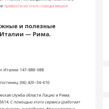
же
привезти из этого города мешок
ужные и полезные
Италии — Рима.
г Италии: 147−888−088.
остиниц: (06) 420−34−610.
ская служба области Лацио и Рима:
6614.
С помощью этого сервиса (работает
альянском, английском, французском и