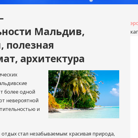
—
эр
ьности Мальдив,
ка
, полезная
ат, архитектура
ических
альдивские
ют более одной
ают невероятной
стительностью и
ы отдых стал незабываемым: красивая природа,