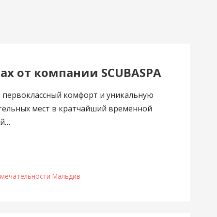
ах от компании SCUBASPA
е первоклассный комфорт и уникальную
тельных мест в кратчайший временной
ей…
мечательности Мальдив