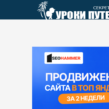
Перейти
к
контенту