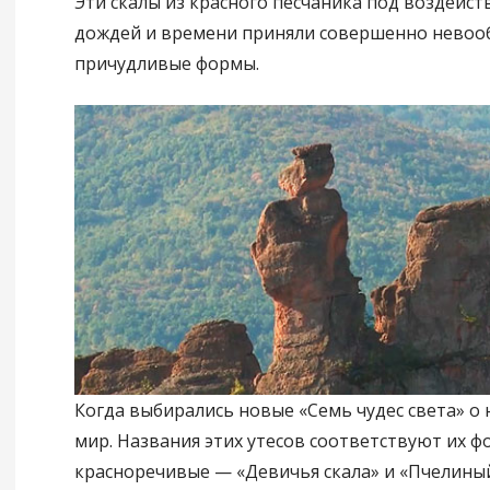
Эти скалы из красного песчаника под воздейст
дождей и времени приняли совершенно невоо
причудливые формы.
Когда выбирались новые «Семь чудес света» о 
мир. Названия этих утесов соответствуют их ф
красноречивые — «Девичья скала» и «Пчелины