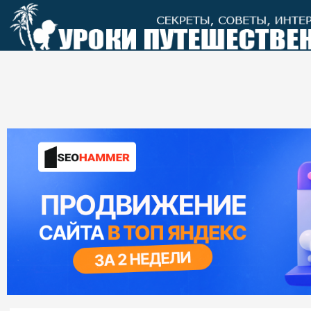
Перейти
к
контенту