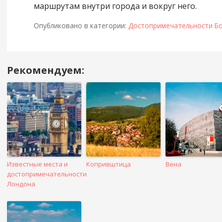
маршрутам внутри города и вокруг него.
Опубликовано в категории:
Достопримечательности Бо
Рекомендуем:
Навигация
в
посте
Известные места и
Копривштица
Вена
достопримечательности
Лондона