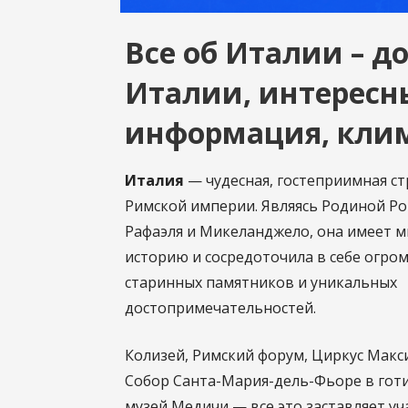
Все об Италии – 
Италии, интересн
информация, клим
Италия
— чудесная, гостеприимная ст
Римской империи. Являясь Родиной Р
Рафаэля и Микеланджело, она имеет 
историю и сосредоточила в себе огро
старинных памятников и уникальных
достопримечательностей.
Колизей, Римский форум, Циркус Макс
Собор Санта-Мария-дель-Фьоре в готи
музей Медичи — все это заставляет у