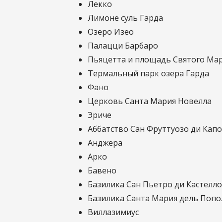
Лекко
Лимоне суль Гарда
Озеро Изео
Палацци Барбаро
Пьяцетта и площадь Святого Ма
Термальный парк озера Гарда
Фано
Церковь Санта Мария Новелла
Эриче
Аббатство Сан Фруттуозо ди Кап
Анджера
Арко
Бавено
Базилика Сан Пьетро ди Кастелл
Базилика Санта Мария дель Попо
Виллазимиус