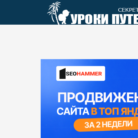
Перейти
к
контенту