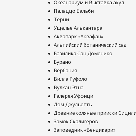
Океанариум и Выставка акул
Палаццо Бальби
Терни
Ущелье Алькантара
Аквапарк «Аквафан»
Альпийский ботанический сад
Базилика Сан Доменико
Бурано
Вербания
Вилла Руфоло
Вулкан Этна
Галерея Уффици
Дом Джульетты
Древние соляные прииски Сицил
Замок Скалигеров
Заповедник «Вендикари»