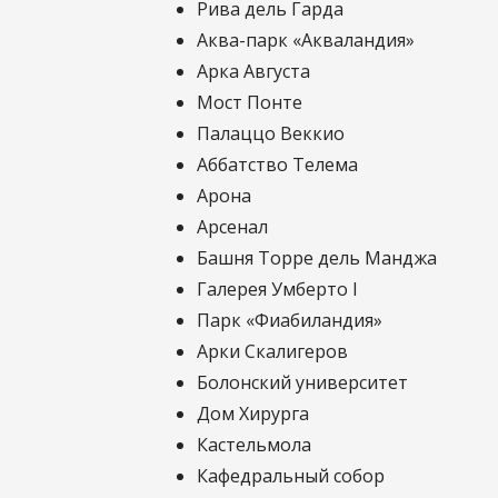
Рива дель Гарда
Аква-парк «Акваландия»
Арка Августа
Мост Понте
Палаццо Веккио
Аббатство Телема
Арона
Арсенал
Башня Торре дель Манджа
Галерея Умберто I
Парк «Фиабиландия»
Арки Скалигеров
Болонский университет
Дом Хирурга
Кастельмола
Кафедральный собор