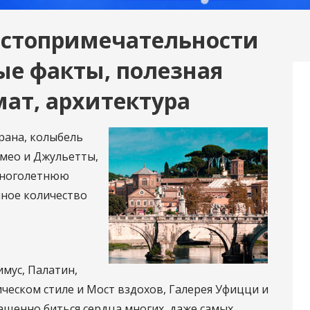
достопримечательности
ые факты, полезная
ат, архитектура
рана, колыбель
омео и Джульетты,
многолетнюю
мное количество
имус, Палатин,
ческом стиле и Мост вздохов, Галерея Уфицци и
чащенно биться сердца многих, даже самых