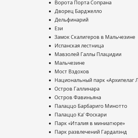
Ворота Порта Сопрана
Дворец Барджелло
Дельфинарий
Ези
Замок Скалигеров в Мальчезине
Испанская лестница
Мавзолей Галлы Плацидии
Мальчезине
Мост Вздохов
Национальный парк «Архипелаг 
Остров Галлинара
Остров Фавиньяна
Палаццо Барбариго Минотто
Палаццо Ка’ Фоскари
Парк «Италия в миниатюре»
Парк развлечений Гардалэнд